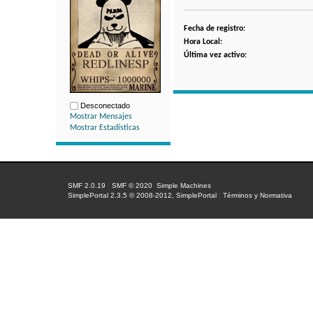
Fecha de registro:
Hora Local:
Última vez activo:
Desconectado
Mostrar Mensajes
Mostrar Estadísticas
SMF 2.0.19
|
SMF © 2020
,
Simple Machines
SimplePortal 2.3.5 © 2008-2012, SimplePortal
|
Términos y Normativa