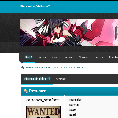
Bienvenido, Visitante!!
Inicio
Forum
Series
Torrent
Normas
Ingresar
Registr
RedLineSP
»
Perfil de carranza_scarface 
»
Resumen
Información del Perfil
Acciones
Resumen
carranza_scarface 
Mensajes:
Karma:
Sexo:
Edad: