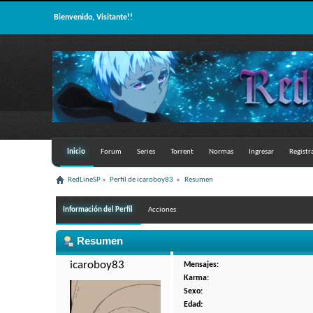
Bienvenido, Visitante!!
Inicio
Forum
Series
Torrent
Normas
Ingresar
Registr
RedLineSP
»
Perfil de icaroboy83 
»
Resumen
Información del Perfil
Acciones
Resumen
icaroboy83 
Mensajes:
Karma:
Sexo:
Edad: