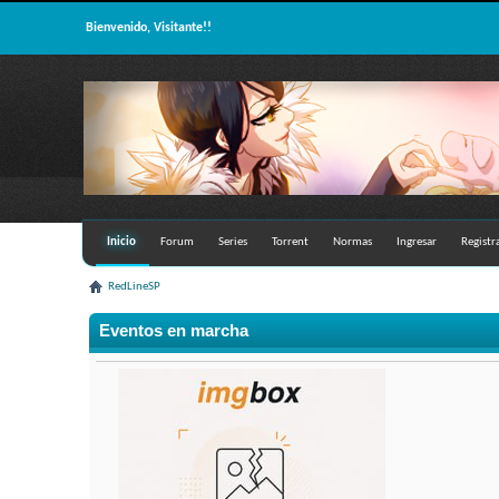
Bienvenido, Visitante!!
Inicio
Forum
Series
Torrent
Normas
Ingresar
Registr
RedLineSP
Eventos en marcha