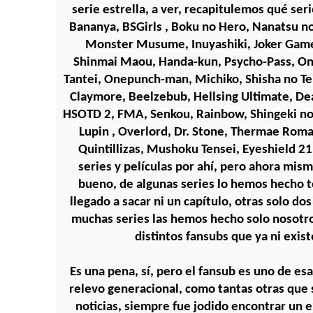
serie estrella, a ver, recapitulemos qué ser
Bananya, BSGirls , Boku no Hero, Nanatsu no
Monster Musume, Inuyashiki, Joker Game
Shinmai Maou, Handa-kun, Psycho-Pass, On
Tantei, Onepunch-man, Michiko, Shisha no T
Claymore, Beelzebub, Hellsing Ultimate, D
HSOTD 2, FMA, Senkou, Rainbow, Shingeki no
Lupin , Overlord, Dr. Stone, Thermae Romae
Quintillizas, Mushoku Tensei, Eyeshield 2
series y películas por ahí, pero ahora mis
bueno, de algunas series lo hemos hecho t
llegado a sacar ni un capítulo, otras solo dos
muchas series las hemos hecho solo nosotro
distintos fansubs que ya ni exis
Es una pena, sí, pero el fansub es uno de es
relevo generacional, como tantas otras que s
noticias, siempre fue jodido encontrar un 