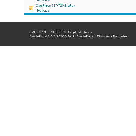
[
Noticias
]
One Piece 717-720 BluRay
[
Noticias
]
SMF 2.0.19
|
SMF © 2020
,
Simple Machines
SimplePortal 2.3.5 © 2008-2012, SimplePortal
|
Términos y Normativa