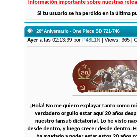
Información importante sobre nuestras releas
Si tu usuario se ha perdido en la última pu
20º Aniversario - One Piece BD 721-746
Ayer
a las 02:13:39 por
P48L1N
| Views: 365 |
¡Hola! No me quiero explayar tanto como mi
verdadero orgullo estar aquí 20 años desp
nuestro fansub dictatorial. Lo he visto na
desde dentro, y luego crecer desde dentro. H
ha ayudado a poder estar estos 20 años 