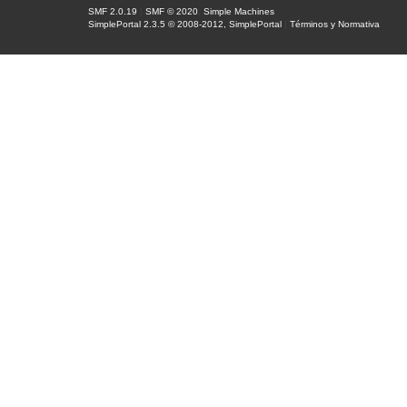
SMF 2.0.19
|
SMF © 2020
,
Simple Machines
SimplePortal 2.3.5 © 2008-2012, SimplePortal
|
Términos y Normativa