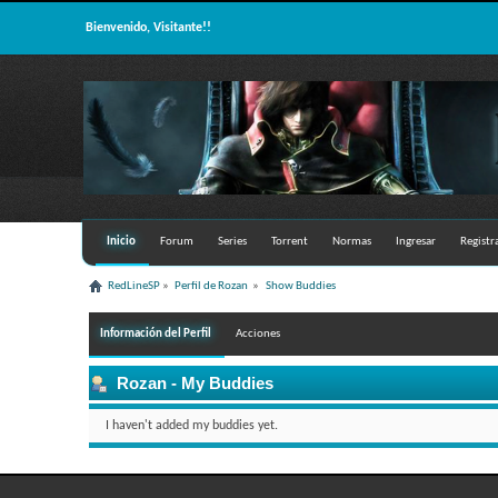
Bienvenido, Visitante!!
Inicio
Forum
Series
Torrent
Normas
Ingresar
Registr
RedLineSP
»
Perfil de Rozan 
»
Show Buddies
Información del Perfil
Acciones
Rozan
- My Buddies
I haven't added my buddies yet.