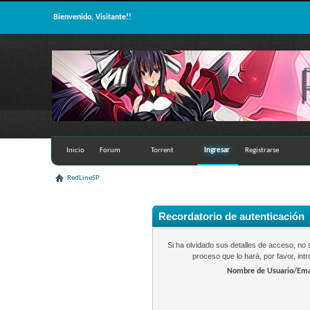
Bienvenido, Visitante!!
Inicio
Forum
Torrent
Ingresar
Registrarse
RedLineSP
Recordatorio de autenticación
Si ha olvidado sus detalles de acceso, n
proceso que lo hará, por favor, in
Nombre de Usuario/Ema