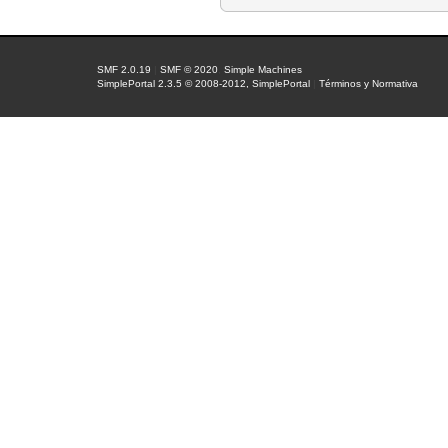
SMF 2.0.19
|
SMF © 2020
,
Simple Machines
SimplePortal 2.3.5 © 2008-2012, SimplePortal
|
Términos y Normativa