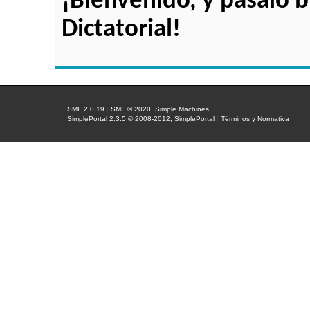
¡Bienvenido, y pásalo 
Dictatorial!
SMF 2.0.19
|
SMF © 2020
,
Simple Machines
SimplePortal 2.3.5 © 2008-2012, SimplePortal
|
Términos y Normativa