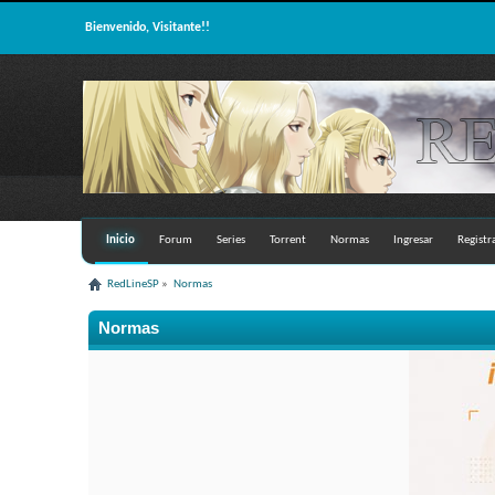
Bienvenido, Visitante!!
Inicio
Forum
Series
Torrent
Normas
Ingresar
Registr
RedLineSP
»
Normas
Normas