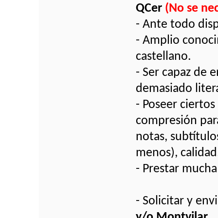
QCer
(No se ne
- Ante todo dis
- Amplio conoci
castellano.
- Ser capaz de 
demasiado litera
- Poseer cierto
compresión para 
notas, subtítul
menos), calidad,
- Prestar mucha
- Solicitar y e
y/o Montvilar