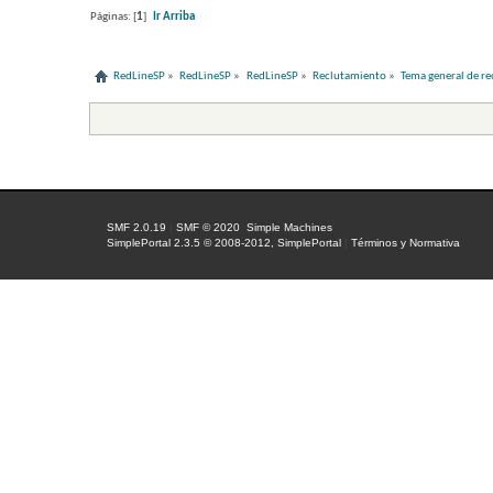
Páginas: [
1
]
Ir Arriba
RedLineSP
»
RedLineSP
»
RedLineSP
»
Reclutamiento
»
Tema general de r
SMF 2.0.19
|
SMF © 2020
,
Simple Machines
SimplePortal 2.3.5 © 2008-2012, SimplePortal
|
Términos y Normativa