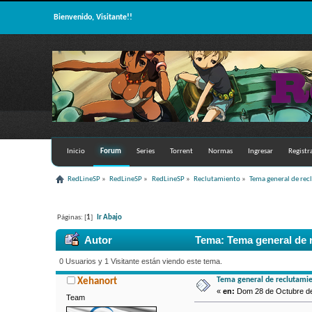
Bienvenido, Visitante!!
Inicio
Forum
Series
Torrent
Normas
Ingresar
Registr
RedLineSP
»
RedLineSP
»
RedLineSP
»
Reclutamiento
»
Tema general de re
Páginas: [
1
]
Ir Abajo
Autor
Tema: Tema general de r
0 Usuarios y 1 Visitante están viendo este tema.
Tema general de reclutami
Xehanort
«
en:
Dom 28 de Octubre de 
Team