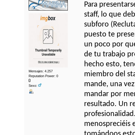
Para presentars
staff, lo que de
subforo (Reclut
puesto te prese
un poco por qué
de tu trabajo p
hecho esto, ten
Mensajes: 4.257
miembro del sta
Reputation Power: 0
mande, una vez 
Sexo:
mandar por mens
resultado. Un r
profesionalidad
menospreciéis e
tomándoos esto