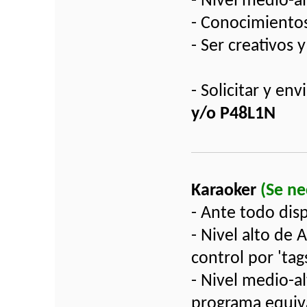
- Nivel medio-
- Conocimientos
- Ser creativos y
- Solicitar y e
y/o P48L1N
Karaoker
(Se n
- Ante todo dis
- Nivel alto de 
control por 'tag
- Nivel medio-al
programa equiva