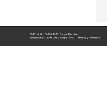
SMF 2.0.19
|
SMF © 2020
,
Simple Machines
SimplePortal © 2008-2012, SimplePortal
|
Términos y Normativa