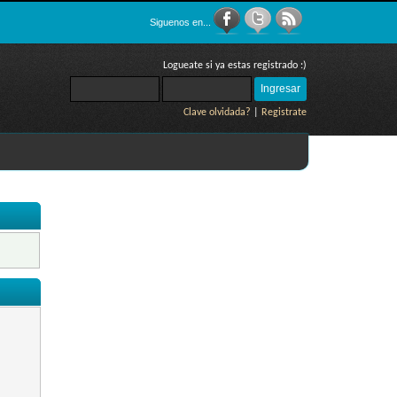
Siguenos en...
Logueate si ya estas registrado :)
Clave olvidada?
|
Registrate