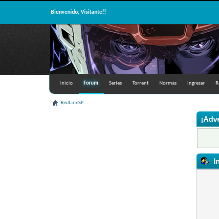
Bienvenido, Visitante!!
Inicio
Forum
Series
Torrent
Normas
Ingresar
R
RedLineSP
¡Adve
I