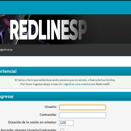
egistrarse
rtencia!
El tema o foro que estás buscando parece que no existe, o fuera de tus límites.
Por favor ingresa abajo o haz clic
registrar una cuenta
con RedLineSP.
ngresar
Usuario:
Contraseña:
Duración de la sesión en minutos:
Recordar siempre Usuario/Contraseña: