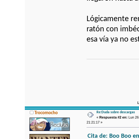
Lógicamente ren
ratón con imbéc
esa vía ya no es
L
Re:Duda sobre descargas
Trocomocho
«
Respuesta #2 en:
Lun 26 
21:21:17 »
Cita de: Boo Boo en