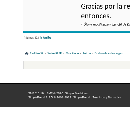
Gracias por la 
entonces.
«
Última modificación: Lun 26 de 
Páginas: [
1
]
Ir Arriba
RedLineSP
»
Series RLSP
»
One Piece
»
Anime
»
Duda sobre descargas
SMF 2.0.19
|
SMF © 2020
,
Simple Machines
SimplePortal 2.3.5 © 2008-2012, SimplePortal
|
Términos y Normativa