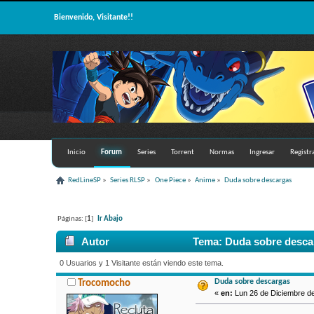
Bienvenido, Visitante!!
Inicio
Forum
Series
Torrent
Normas
Ingresar
Registr
RedLineSP
»
Series RLSP
»
One Piece
»
Anime
»
Duda sobre descargas
Páginas: [
1
]
Ir Abajo
Autor
Tema: Duda sobre descar
0 Usuarios y 1 Visitante están viendo este tema.
Duda sobre descargas
Trocomocho
«
en:
Lun 26 de Diciembre de