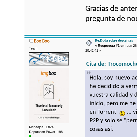
Gracias de ante
pregunta de no
Re:Duda sobre descargas
Boo Boo
«
Respuesta #1 en:
Lun 26 
Team
20:42:41 »
Cita de: Trocomocho
Hola, soy nuevo a
he decidido a ver
vuestra calidad y 
inicio, pero me h
en Torrent
... 
P2P y solo se "pe
Mensajes: 1.824
cosas así.
Reputation Power: 198