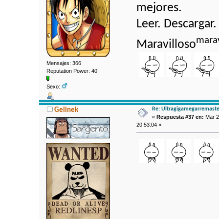
mejores.
Leer. Descargar
marav
Maravilloso
Mensajes: 366
Reputation Power: 40
Sexo:
Re: Ultragigamegarremaste
Gelinek
«
Respuesta #37 en:
Mar 2
20:53:04 »