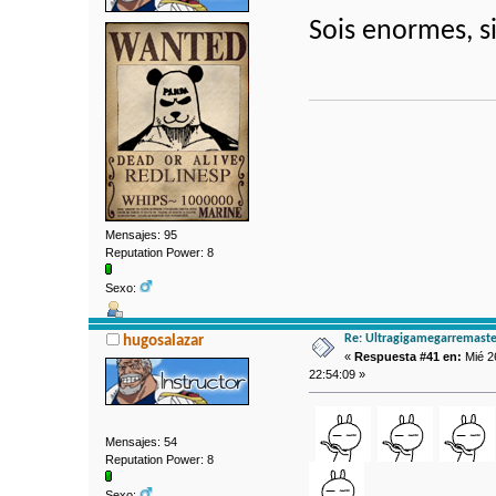
Sois enormes, s
Mensajes: 95
Reputation Power: 8
Sexo:
Re: Ultragigamegarremaste
hugosalazar
«
Respuesta #41 en:
Mié 2
22:54:09 »
Mensajes: 54
Reputation Power: 8
Sexo: