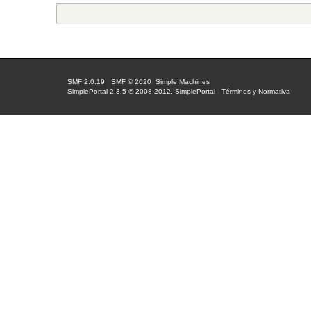
SMF 2.0.19
|
SMF © 2020
,
Simple Machines
SimplePortal 2.3.5 © 2008-2012, SimplePortal
|
Términos y Normativa