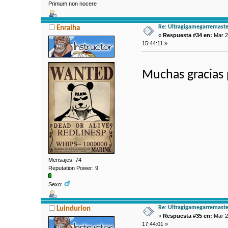
Primum non nocere
Re: Ultragigamegarremaste
Enraiha
«
Respuesta #34 en:
Mar 2
15:44:11 »
Muchas gracias
Mensajes: 74
Reputation Power: 9
Sexo:
Re: Ultragigamegarremaste
Luindurion
«
Respuesta #35 en:
Mar 2
17:44:01 »