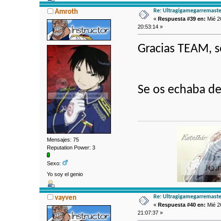
Re: Ultragigamegarremaste
Amroth
«
Respuesta #39 en:
Mié 2
20:53:14 »
Gracias TEAM, s
Se os echaba 
Mensajes: 75
Reputation Power: 3
Sexo:
Yo soy el genio
Re: Ultragigamegarremaste
vayven
«
Respuesta #40 en:
Mié 2
21:07:37 »