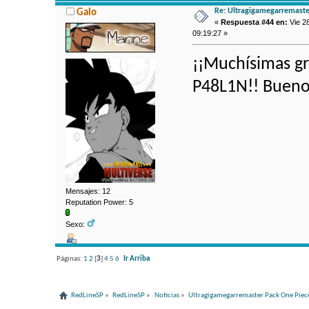
Re: Ultragigamegarremaste
Galo
«
Respuesta #44 en:
Vie 2
09:19:27 »
¡¡Muchísimas gra
P48L1N!! Bueno,
Mensajes: 12
Reputation Power: 5
Sexo:
Páginas:
1
2
[
3
]
4
5
6
Ir Arriba
RedLineSP
»
RedLineSP
»
Noticias
»
Ultragigamegarremaster Pack One Pie