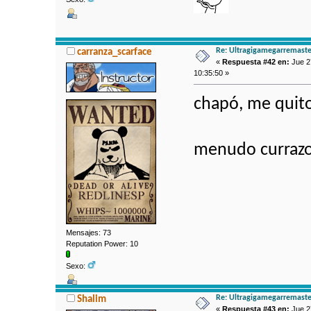
Re: Ultragigamegarremaste
carranza_scarface
«
Respuesta #42 en:
Jue 2
10:35:50 »
chapó, me quit
menudo curraz
Mensajes: 73
Reputation Power: 10
Sexo:
Re: Ultragigamegarremaste
Shalim
«
Respuesta #43 en:
Jue 2