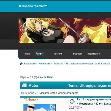
Bienvenido, Visitante!!
Inicio
Forum
Torrent
Ingresar
Registrarse
RedLineSP
»
RedLineSP
»
Noticias
»
Ultragigamegarremaster Pack One Piec
Páginas:
1
2
[
3
]
4
5
6
Ir Abajo
Autor
Tema: Ultragigamegarrem
0 Usuarios y 1 Visitante están viendo este tema.
Re: Ultragigamegarremaste
Hocrep
«
Respuesta #30 en:
Lun 2
20:17:07 »