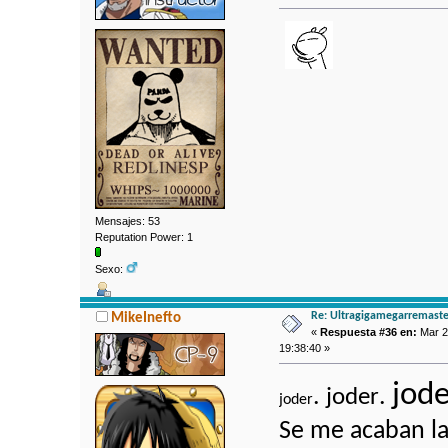
Mensajes: 53
Reputation Power: 1
Sexo:
Re: Ultragigamegarremaste
MikeInefto
«
Respuesta #36 en:
Mar 2
19:38:40 »
jod
.
.
joder
joder
Se me acaban las