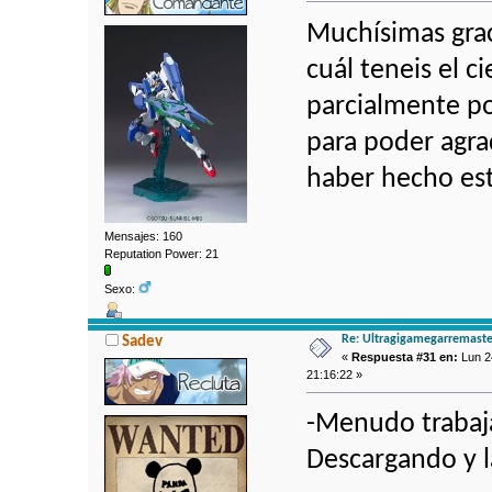
Muchísimas grac
cuál teneis el c
parcialmente po
para poder agr
haber hecho es
Mensajes: 160
Reputation Power: 21
Sexo:
Re: Ultragigamegarremaste
Sadev
«
Respuesta #31 en:
Lun 2
21:16:22 »
-Menudo trabaja
Descargando y l