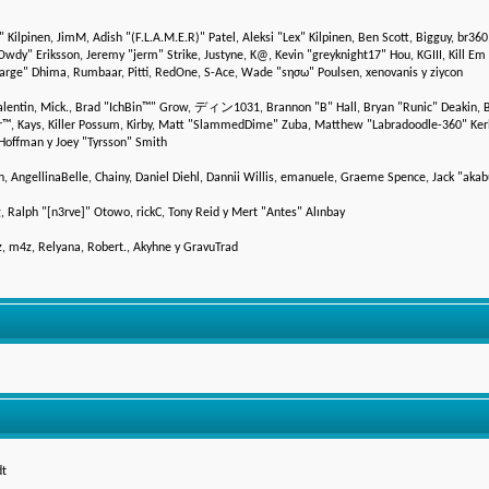
" Kilpinen, JimM, Adish "(F.L.A.M.E.R)" Patel, Aleksi "Lex" Kilpinen, Ben Scott, Bigguy, br36
y" Eriksson, Jeremy "jerm" Strike, Justyne, K@, Kevin "greyknight17" Hou, KGIII, Kill Em A
 "Sarge" Dhima, Rumbaar, Pitti, RedOne, S-Ace, Wade "sησω" Poulsen, xenovanis y ziycon
entin, Mick., Brad "IchBin™" Grow, ディン1031, Brannon "B" Hall, Bryan "Runic" Deakin, Bu
r™, Kays, Killer Possum, Kirby, Matt "SlammedDime" Zuba, Matthew "Labradoodle-360" Kerle,
Hoffman y Joey "Tyrsson" Smith
on, AngellinaBelle, Chainy, Daniel Diehl, Dannii Willis, emanuele, Graeme Spence, Jack "aka
 Ralph "[n3rve]" Otowo, rickC, Tony Reid y Mert "Antes" Alınbay
, m4z, Relyana, Robert., Akyhne y GravuTrad
dt