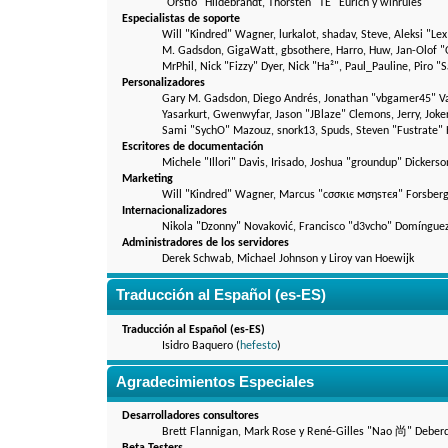
"Orstio" Hildebrandt, Thorsten "TE" Eurich y winrules
Especialistas de soporte
Will "Kindred" Wagner, lurkalot, shadav, Steve, Aleksi "Lex
M. Gadsdon, GigaWatt, gbsothere, Harro, Huw, Jan-Olof "Owd
MrPhil, Nick "Fizzy" Dyer, Nick "Ha²", Paul_Pauline, Piro
Personalizadores
Gary M. Gadsdon, Diego Andrés, Jonathan "vbgamer45" Val
Yasarkurt, Gwenwyfar, Jason "JBlaze" Clemons, Jerry, Joke
Sami "SychO" Mazouz, snork13, Spuds, Steven "Fustrate" 
Escritores de documentación
Michele "Illori" Davis, Irisado, Joshua "groundup" Dickers
Marketing
Will "Kindred" Wagner, Marcus "cσσкιє мσηѕтєя" Forsberg,
Internacionalizadores
Nikola "Dzonny" Novaković, Francisco "d3vcho" Domínguez
Administradores de los servidores
Derek Schwab, Michael Johnson y Liroy van Hoewijk
Traducción al Español (es-ES)
Traducción al Español (es-ES)
Isidro Baquero (
hefesto
)
Agradecimientos Especiales
Desarrolladores consultores
Brett Flannigan, Mark Rose y René-Gilles "Nao 尚" Deber