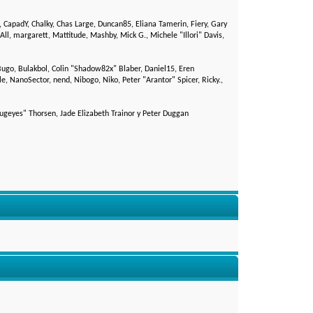
0, CapadY, Chalky, Chas Large, Duncan85, Eliana Tamerin, Fiery, Gary
ll, margarett, Mattitude, Mashby, Mick G., Michele "Illori" Davis,
go, Bulakbol, Colin "Shadow82x" Blaber, Daniel15, Eren
 NanoSector, nend, Nibogo, Niko, Peter "Arantor" Spicer, Ricky.,
bugeyes" Thorsen, Jade Elizabeth Trainor y Peter Duggan