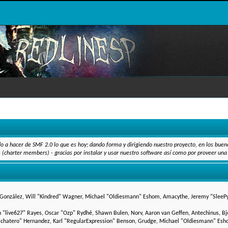
o a hacer de SMF 2.0 lo que es hoy; dando forma y dirigiendo nuestro proyecto, en los buen
s (charter members) - gracias por instalar y usar nuestro software así como por proveer una 
Suki" González, Will "Kindred" Wagner, Michael "Oldiesmann" Eshom, Amacythe, Jeremy "Slee
hn "live627" Rayes, Oscar "Ozp" Rydhé, Shawn Bulen, Norv, Aaron van Geffen, Antechinus, Bj
chatero" Hernandez, Karl "RegularExpression" Benson, Grudge, Michael "Oldiesmann" Esho