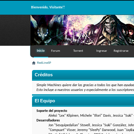
Bienvenido, Visitante!!
Inicio
Forum
Torrent
Ingresar
Registrarse
RedLineSP
Créditos
Simple Machines quiere dar las gracias a todos los que han ayudad
Esto incluye a nuestros usuarios y especialmente a los suscriptore
El Equipo
Soporte del proyecto
Aleksi "Lex" Kilpinen, Michele "Illori" Davis, Jessica "
Desarrolladores
Jon "Sesquipedalian" Stovell, Jessica "Suki" González, Jo
"Compuart" Visser, Jeremy "SleePy" Darwood, Juan "JayBa