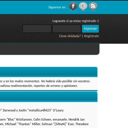
Siguenos en...
Logueate si ya estas registrado :)
Clave olvidada?
|
Registrate
os y en los malos momentos. No habría sido posible sin vosotros.
valiosa realimentación, reportes de errores y opiniones.
Py" Darwood y Justin "metallica48423" O'Leary
oern "Bloc" Kristiansen, Colin Schoen, emanuele, Hendrik Jan
m, Michael "Thantos" Miller, Selman "[SiNaN]" Eser, Theodore