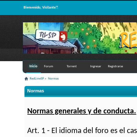
Bienvenido, Visitante!!
Inicio
Forum
Torrent
Ingresar
Registrarse
RedLineSP
»
Normas
Normas
Normas generales y de conducta.
Art. 1 - El idioma del foro es el c