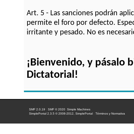
Art. 5 - Las sanciones podrán apl
permite el foro por defecto. Esp
irritante y pesado. No es necesar
¡Bienvenido, y pásalo 
Dictatorial!
SMF 2.0.19
|
SMF © 2020
,
Simple Machines
SimplePortal 2.3.5 © 2008-2012, SimplePortal
|
Términos y Normativa