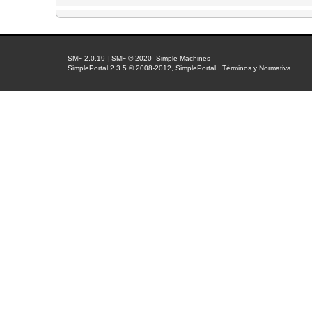
SMF 2.0.19
|
SMF © 2020
,
Simple Machines
SimplePortal 2.3.5 © 2008-2012, SimplePortal
|
Términos y Normativa