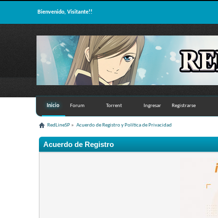
Bienvenido, Visitante!!
Inicio
Forum
Torrent
Ingresar
Registrarse
RedLineSP
»
Acuerdo de Registro y Política de Privacidad
Acuerdo de Registro