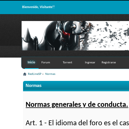
Bienvenido, Visitante!!
Inicio
Forum
Torrent
Ingresar
Registrarse
RedLineSP
»
Normas
Normas
Normas generales y de conducta.
Art. 1 - El idioma del foro es el c