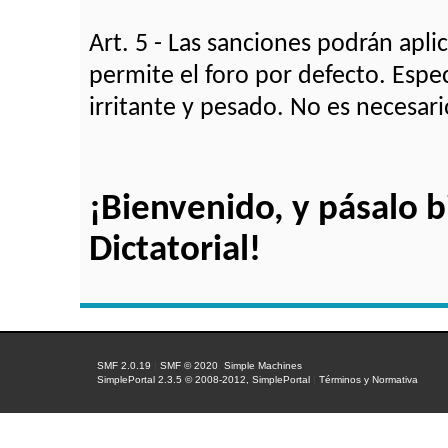
Art. 5 - Las sanciones podrán apl
permite el foro por defecto. Esp
irritante y pesado. No es necesar
¡Bienvenido, y pásalo 
Dictatorial!
SMF 2.0.19
|
SMF © 2020
,
Simple Machines
SimplePortal 2.3.5 © 2008-2012, SimplePortal
|
Términos y Normativa