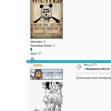
Mensajes: 4
Reputation Power: 3
Sexo:
Re:¿¿¿???
Loria
«
Respuesta #61 en:
¡Gracias por estar siempre ah