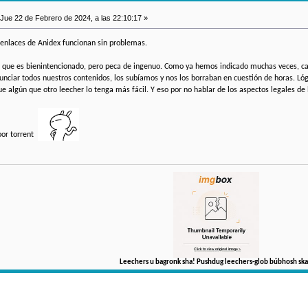
Jue 22 de Febrero de 2024, a las 22:10:17 »
 enlaces de Anidex funcionan sin problemas.
ro que es bienintencionado, pero peca de ingenuo. Como ya hemos indicado muchas veces, 
nciar todos nuestros contenidos, los subíamos y nos los borraban en cuestión de horas. Ló
ue algún que otro leecher lo tenga más fácil. Y eso por no hablar de los aspectos legales de
 por torrent
Leechers u bagronk sha! Pushdug leechers-glob búbhosh ska