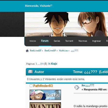
Bienvenido, Visitante!!
Inicio
Forum
Series
Torrent
Normas
Ingresar
R
RedLineSP
»
RedLineSP
»
Noticias
»
¿¿¿???
Páginas:
1
...
3
4
[
5
]
Ir Abajo
Autor
Tema: ¿¿¿??? (Leído
0 Usuarios y 2 Visitantes están viendo este tema.
Re:¿¿¿???
Pathfinder83
«
Respuesta #60 en:
O subis la mandanga pronto 