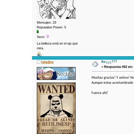
Mensajes: 29
Reputation Power: 5
Sexo:
La belleza está en el ojo que
mira.
Re:¿¿¿???
isisdro
«
Respuesta #62 en:
Muchas gracias! Y animo! No
Aunque estoy acostumbrado a 
Fuerza ahí!