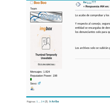
Re:¿¿¿???
Boo Boo
«
Respuesta #64 en:
Team
Lo acabo de comprobar y los
Y respecto al consejo, segu
entidad se encargaba de denu
los denunciantes solo para q
Los archivos solo se subirán
Mensajes: 1.824
Reputation Power: 198
Sexo:
Páginas:
1
...
3
4
[
5
]
Ir Arriba