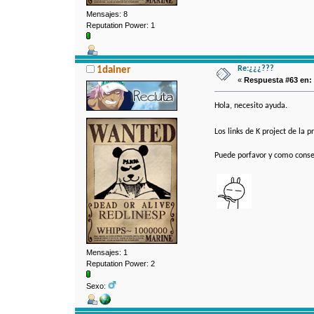
Mensajes: 8
Reputation Power: 1
Re:¿¿¿???
1dainer
«
Respuesta #63 en:
Hola, necesito ayuda.
Los links de K project de la
Puede porfavor y como conse
Mensajes: 1
Reputation Power: 2
Sexo: