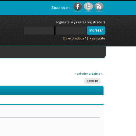
Siguenos en...
Logueate si ya estas registrado :)
Clave olvidada?
|
Registrate
« anterior
próximo »
IMPRIMIR