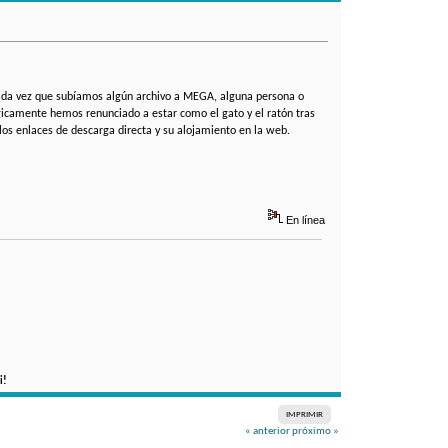
cada vez que subíamos algún archivo a MEGA, alguna persona o
gicamente hemos renunciado a estar como el gato y el ratón tras
 los enlaces de descarga directa y su alojamiento en la web.
En línea
i!
IMPRIMIR
« anterior
próximo »