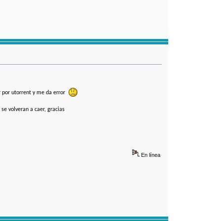
ar por utorrent y me da error
e volveran a caer, gracias
En línea