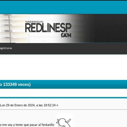
egistrarse
 133349 veces)
Lun 29 de Enero de 2024, a las 18:52:24 »
o me voy a tener que pasar al fentanilo