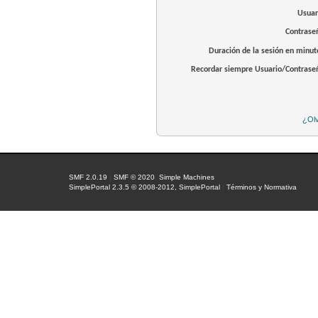
Usuar
Contrase
Duración de la sesión en minut
Recordar siempre Usuario/Contrase
¿Olv
SMF 2.0.19
|
SMF © 2020
,
Simple Machines
SimplePortal 2.3.5 © 2008-2012, SimplePortal
|
Términos y Normativa