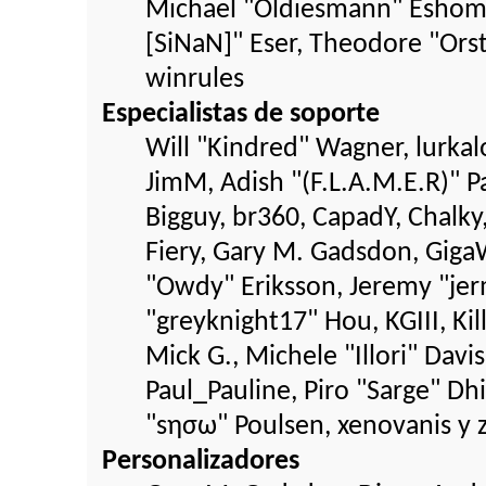
Michael "Oldiesmann" Eshom,
[SiNaN]" Eser, Theodore "Orst
winrules
Especialistas de soporte
Will "Kindred" Wagner, lurkalo
JimM, Adish "(F.L.A.M.E.R)" Pa
Bigguy, br360, CapadY, Chalky
Fiery, Gary M. Gadsdon, Giga
"Owdy" Eriksson, Jeremy "jer
"greyknight17" Hou, KGIII, Ki
Mick G., Michele "Illori" Davis
Paul_Pauline, Piro "Sarge" D
"sησω" Poulsen, xenovanis y 
Personalizadores