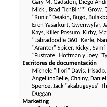
Gary M. Gadsdon, Diego Andr
Mick., Brad "IchBin™" Grow,
"Runic" Deakin, Bugo, Bulakb
Eren Yasarkurt, Gwenwyfar, Ja
Kays, Killer Possum, Kirby,
"Labradoodle-360" Kerle, Nan
"Arantor" Spicer, Ricky., Sam
"Fustrate" Hoffman y Joey "T
Escritores de documentación
Michele "Illori" Davis, Irisad
AngellinaBelle, Chainy, Danie
Spence, Jack "akabugeyes" Tho
Duggan
Marketing