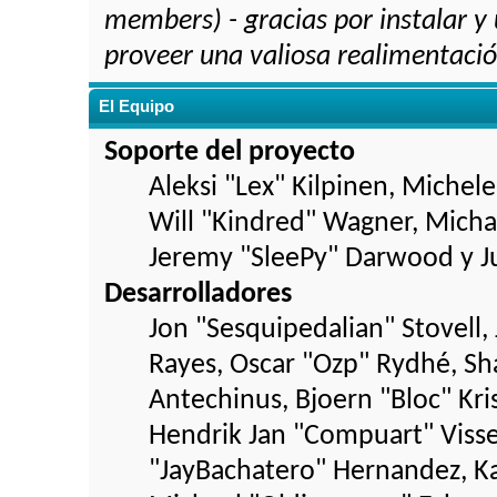
members) - gracias por instalar y
proveer una valiosa realimentación
El Equipo
Soporte del proyecto
Aleksi "Lex" Kilpinen, Michele 
Will "Kindred" Wagner, Mich
Jeremy "SleePy" Darwood y Ju
Desarrolladores
Jon "Sesquipedalian" Stovell, 
Rayes, Oscar "Ozp" Rydhé, Sh
Antechinus, Bjoern "Bloc" Kri
Hendrik Jan "Compuart" Visse
"JayBachatero" Hernandez, Ka