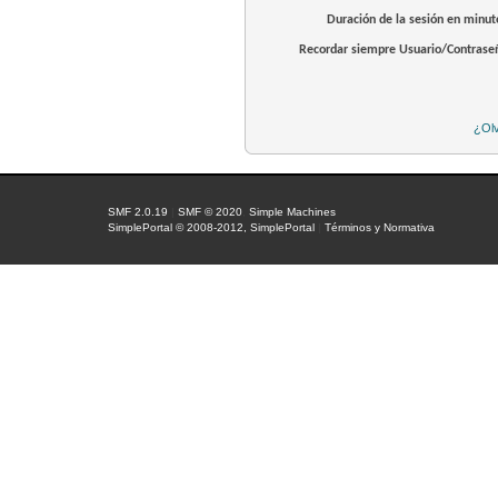
Duración de la sesión en minut
Recordar siempre Usuario/Contrase
¿Olv
SMF 2.0.19
|
SMF © 2020
,
Simple Machines
SimplePortal © 2008-2012, SimplePortal
|
Términos y Normativa