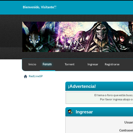
Bienvenido, Visitante!!
Inicio
Forum
Torrent
Ingresar
Registrarse
RedLineSP
¡Advertencia!
El tema o foro que estás busc
Por favor ingresa abajo o
Ingresar
Usuar
Contrase