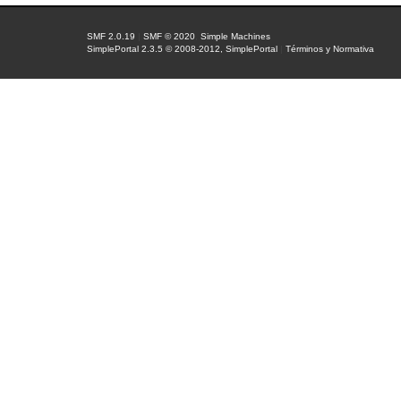
SMF 2.0.19
|
SMF © 2020
,
Simple Machines
SimplePortal 2.3.5 © 2008-2012, SimplePortal
|
Términos y Normativa