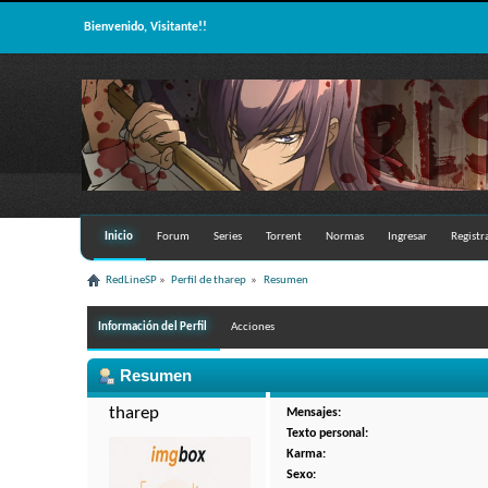
Bienvenido, Visitante!!
Inicio
Forum
Series
Torrent
Normas
Ingresar
Registr
RedLineSP
»
Perfil de tharep 
»
Resumen
Información del Perfil
Acciones
Resumen
tharep 
Mensajes:
Texto personal:
Karma:
Sexo: